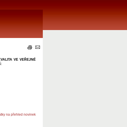
KVALITA VE VEŘEJNÉ
ů:
átky na přehled novinek