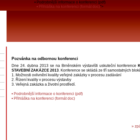
• Podrobnější informace o konferenci (pdf)
• Přihláška na konferenci (formát doc)
">
Pozvánka na odbornou konferenci
Dne 24. dubna 2013 se na Brněnském výstavišti uskuteční konference
STAVEBNÍ ZAKÁZCE 2013
. Konference se skládá ze tří samostatných blok
1. Možnosti ovlivnění kvality veřejné zakázky v procesu zadávání
2. Řízení kvality v procesu výstavby
3. Veřejná zakázka a životní prostředí.
• Podrobnější informace o konferenci (pdf)
• Přihláška na konferenci (formát doc)
» zp