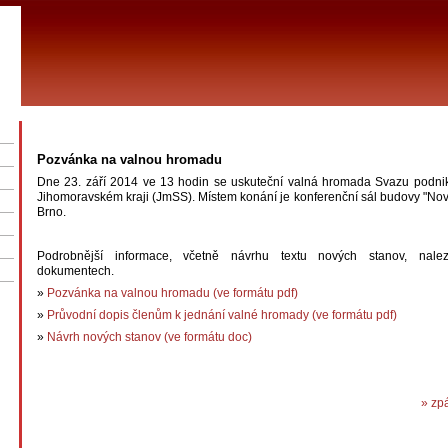
Pozvánka na valnou hromadu
Dne 23. září 2014 ve 13 hodin se uskuteční valná hromada Svazu podnika
Jihomoravském kraji (JmSS). Místem konání je konferenční sál budovy "No
Brno.
Podrobnější informace, včetně návrhu textu nových stanov, nalez
dokumentech.
»
Pozvánka na valnou hromadu (ve formátu pdf)
»
Průvodní dopis členům k jednání valné hromady (ve formátu pdf)
»
Návrh nových stanov (ve formátu doc)
» zp