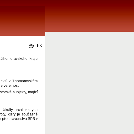
 Jihomoravského kraje
ojektů v Jihomoravském
né veřejnosti.
torské subjekty, mající
fakulty architektury a
oty, který je současně
h představenstva SPS v