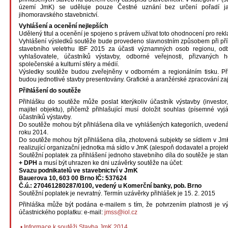
území JmK) se uděluje pouze Čestné uznání bez určení pořadí j
jihomoravského stavebnictví.
Vyhlášení a ocenění nejlepších
Udělený titul a ocenění je spojeno s právem užívat toto ohodnocení pro rekl
Vyhlášení výsledků soutěže bude provedeno slavnostním způsobem při příl
stavebního veletrhu IBF 2015 za účasti významných osob regionu, odb
vyhlašovatele, účastníků výstavby, odborné veřejnosti, přizvaných h
společenské a kulturní sféry a médií.
Výsledky soutěže budou zveřejněny v odborném a regionálním tisku. Př
budou jednotlivé stavby presentovány. Grafické a aranžérské zpracování zaji
Přihlášení do soutěže
Přihlášku do soutěže může poslat kterýkoliv účastník výstavby (investor,
majitel objektu), přičemž přihlašující musí doložit souhlas (písemné vyj
účastníků výstavby.
Do soutěže mohou být přihlášena díla ve vyhlášených kategoriích, uveden
roku 2014.
Do soutěže mohou být přihlášena díla, zhotovená subjekty se sídlem v JmK
realizující organizační jednotka má sídlo v JmK (alespoň dodavatel a projekt
Soutěžní poplatek za přihlášení jednoho stavebního díla do soutěže je sta
+ DPH
a musí být uhrazen ke dni uzávěrky soutěže na účet:
Svazu podnikatelů ve stavebnictví v JmK
Bauerova 10, 603 00 Brno IČ: 537624
Č.ú.: 270461280287/0100, vedený u Komerční banky, pob. Brno
Soutěžní poplatek je nevratný. Termín uzávěrky přihlášek je 15. 2. 2015
Přihláška může být podána e-mailem s tím, že potvrzením platnosti je vý
účastnického poplatku: e-mail:
jmss@iol.cz
• Informace k soutěži Stavba JmK 2014.