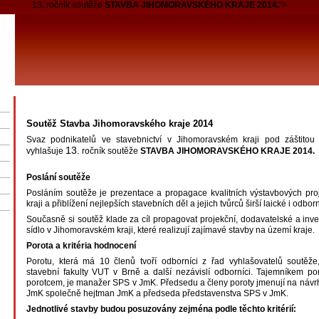
13. ročník soutěže
STAVBA JIHOMORAVSKÉHO KRAJE 2014.
">
Soutěž Stavba Jihomoravského kraje 2014
Svaz podnikatelů ve stavebnictví v Jihomoravském kraji pod záštitou
13.
vyhlašuje
ročník soutěže
STAVBA JIHOMORAVSKÉHO KRAJE 2014.
Poslání soutěže
Posláním soutěže je prezentace a propagace kvalitních výstavbových pr
kraji a přiblížení nejlepších stavebních děl a jejich tvůrců širší laické i odbor
Současně si soutěž klade za cíl propagovat projekční, dodavatelské a inves
sídlo v Jihomoravském kraji, které realizují zajímavé stavby na území kraje.
Porota a kritéria hodnocení
Porotu, která má 10 členů tvoří odborníci z řad vyhlašovatelů soutěže, 
stavební fakulty VUT v Brně a další nezávislí odborníci. Tajemníkem por
porotcem, je manažer SPS v JmK. Předsedu a členy poroty jmenují na návr
JmK společně hejtman JmK a předseda představenstva SPS v JmK.
Jednotlivé stavby budou posuzovány zejména podle těchto kritérií: