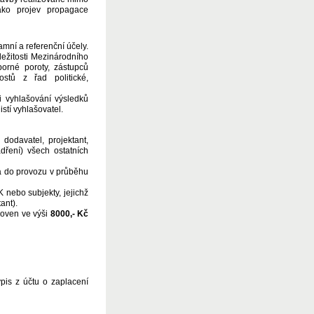
ako projev propagace
amní a referenční účely.
ežitosti Mezinárodního
orné poroty, zástupců
ostů z řad politické,
i vyhlašování výsledků
stí vyhlašovatel.
 dodavatel, projektant,
ádření) všech ostatních
á do provozu v průběhu
 nebo subjekty, jejichž
ant).
noven ve výši
8000,- Kč
pis z účtu o zaplacení