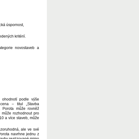
ická úspornost,
dených kritérií.
ategorie novostaveb a
 ohodnotí podle výše
cena – titul „Stavba
í. Porota může rovněž
e může rozhodnout pro
10 a více staveb, může
ozoruhodná, ale ve své
Porota navrhne jednu z
stavby realizované mimo