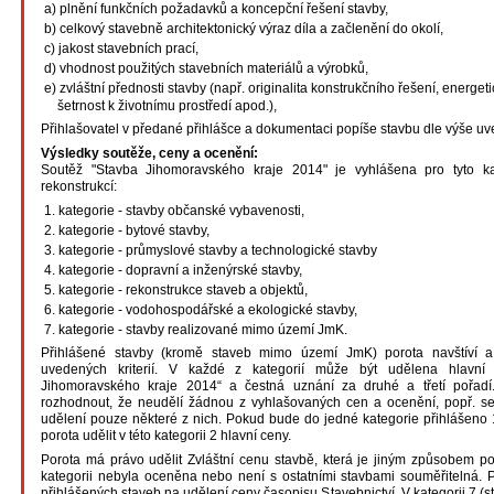
a) plnění funkčních požadavků a koncepční řešení stavby,
b) celkový stavebně architektonický výraz díla a začlenění do okolí,
c) jakost stavebních prací,
d) vhodnost použitých stavebních materiálů a výrobků,
e) zvláštní přednosti stavby (např. originalita konstrukčního řešení, energet
šetrnost k životnímu prostředí apod.),
Přihlašovatel v předané přihlášce a dokumentaci popíše stavbu dle výše uve
Výsledky soutěže, ceny a ocenění:
Soutěž "Stavba Jihomoravského kraje 2014" je vyhlášena pro tyto k
rekonstrukcí:
1. kategorie - stavby občanské vybavenosti,
2. kategorie - bytové stavby,
3. kategorie - průmyslové stavby a technologické stavby
4. kategorie - dopravní a inženýrské stavby,
5. kategorie - rekonstrukce staveb a objektů,
6. kategorie - vodohospodářské a ekologické stavby,
7. kategorie - stavby realizované mimo území JmK.
Přihlášené stavby (kromě staveb mimo území JmK) porota navštíví a
uvedených kriterií. V každé z kategorií může být udělena hlavní 
Jihomoravského kraje 2014“ a čestná uznání za druhé a třetí pořad
rozhodnout, že neudělí žádnou z vyhlašovaných cen a ocenění, popř. s
udělení pouze některé z nich. Pokud bude do jedné kategorie přihlášeno 
porota udělit v této kategorii 2 hlavní ceny.
Porota má právo udělit Zvláštní cenu stavbě, která je jiným způsobem p
kategorii nebyla oceněna nebo není s ostatními stavbami souměřitelná. 
přihlášených staveb na udělení ceny časopisu Stavebnictví. V kategorii 7 (