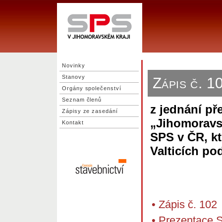
Novinky
Stanovy
Zápis č. 
Orgány společenství
Seznam členů
z jednání př
Zápisy ze zasedání
„Jihomoravs
Kontakt
SPS v ČR, kt
Valticích po
•
Zápis č. 102
•
Prezentace S