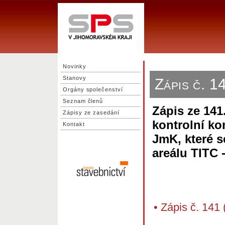
Novinky
Stanovy
Zápis č. 
Orgány společenství
Seznam členů
Zápis ze 141
Zápisy ze zasedání
kontrolní ko
Kontakt
JmK, které s
areálu TITC 
•
Zápis č. 141