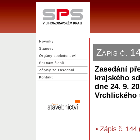
Novinky
Stanovy
Zápis č. 
Orgány společenství
Seznam členů
Zasedání pře
Zápisy ze zasedání
krajského sd
Kontakt
dne 24. 9. 2
Vrchlického 
•
Zápis č. 144